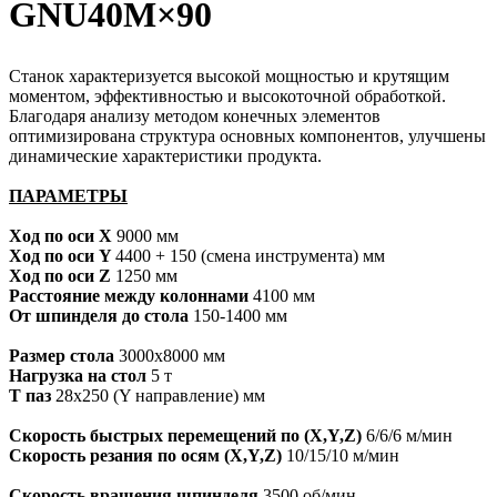
GNU40M×90
Станок характеризуется высокой мощностью и крутящим
моментом, эффективностью и высокоточной обработкой.
Благодаря анализу методом конечных элементов
оптимизирована структура основных компонентов, улучшены
динамические характеристики продукта.
ПАРАМЕТРЫ
Ход по оси X
9000
мм
Ход по оси Y
4400 + 150 (смена инструмента) мм
Ход по оси Z
1250 мм
Расстояние между колоннами
4100 мм
От шпинделя до стола
150-1400 мм
Размер стола
3000х8000 мм
Нагрузка на стол
5 т
Т паз
28х250 (Y направление) мм
Скорость быстрых перемещений по (X,Y,Z)
6/6/6 м/мин
Скорость резания по осям (X,Y,Z)
10/15/10 м/мин
Скорость
вращения шпинделя
3500 об/мин