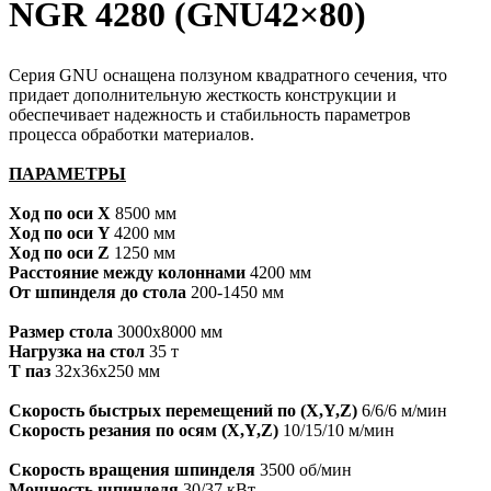
NGR 4280 (GNU42×80)
Серия GNU оснащена ползуном квадратного сечения, что
придает дополнительную жесткость конструкции и
обеспечивает надежность и стабильность параметров
процесса обработки материалов.
ПАРАМЕТРЫ
Ход по оси X
8500
мм
Ход по оси Y
4200 мм
Ход по оси Z
1250 мм
Расстояние между колоннами
4200 мм
От шпинделя до стола
200-1450 мм
Размер стола
3000х8000 мм
Нагрузка на стол
35 т
Т паз
32х36х250 мм
Скорость быстрых перемещений по (X,Y,Z)
6/6/6 м/мин
Скорость резания по осям (X,Y,Z)
10/15/10 м/мин
Скорость
вращения шпинделя
3500 об/мин
Мощность шпинделя
30/37 кВт