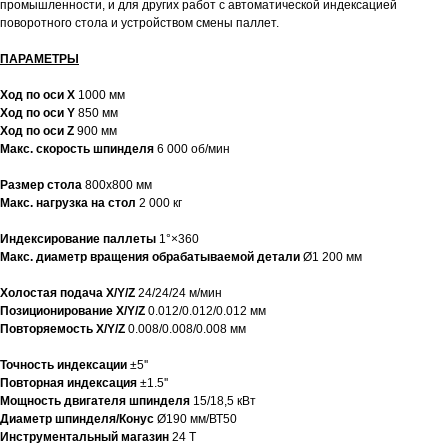
промышленности, и для других работ с автоматической индексацией
поворотного стола и устройством смены паллет.
ПАРАМЕТРЫ
Ход по оси X
1000 мм
Ход по оси Y
850 мм
Ход по оси Z
900 мм
Макс. скорость шпинделя
6 000 об/мин
Размер стола
800х800 мм
Макс. нагрузка на стол
2 000 кг
Индексирование паллеты
1°×360
Макс. диаметр вращения обрабатываемой детали
Ø1 200 мм
Холостая подача X/Y/Z
24/24/24 м/мин
Позиционирование X/Y/Z
0.012/0.012/0.012 мм
Повторяемость X/Y/Z
0.008/0.008/0.008 мм
Точность индексации
±5''
Повторная индексация
±1.5''
Мощность двигателя шпинделя
15/18,5 кВт
Диаметр шпинделя/Конус
Ø190 мм/ВТ50
Инструментальный магазин
24 Т