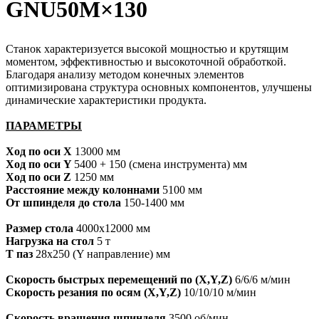
GNU50M×130
Станок характеризуется высокой мощностью и крутящим
моментом, эффективностью и высокоточной обработкой.
Благодаря анализу методом конечных элементов
оптимизирована структура основных компонентов, улучшены
динамические характеристики продукта.
ПАРАМЕТРЫ
Ход по оси X
13000
мм
Ход по оси Y
5400 + 150 (смена инструмента) мм
Ход по оси Z
1250 мм
Расстояние между колоннами
5100 мм
От шпинделя до стола
150-1400 мм
Размер стола
4000х12000 мм
Нагрузка на стол
5 т
Т паз
28х250 (Y направление) мм
Скорость быстрых перемещений по (X,Y,Z)
6/6/6 м/мин
Скорость резания по осям (X,Y,Z)
10/10/10 м/мин
Скорость
вращения шпинделя
3500 об/мин