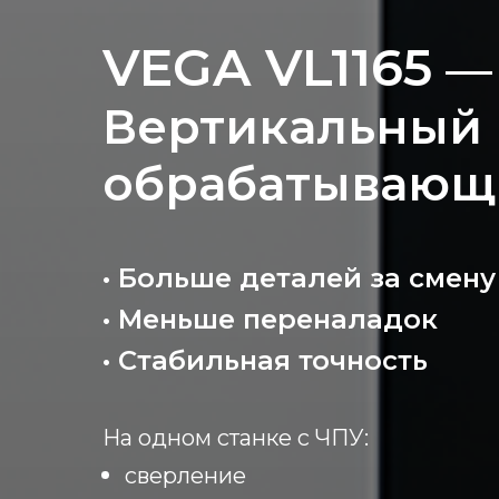
VEGA VL1165
—
Вертикальный
обрабатывающ
• Больше деталей за смену
• Меньше переналадок
• Стабильная точность
На одном станке с ЧПУ:
сверление