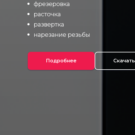
фрезеровка
расточка
развертка
нарезание резьбы
Подробнее
Скачать